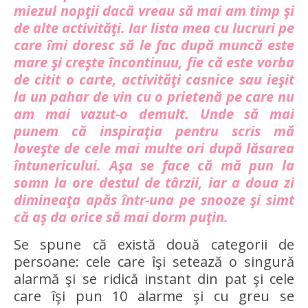
miezul nopţii dacă vreau să mai am timp şi
de alte activităţi. Iar lista mea cu lucruri pe
care îmi doresc să le fac după muncă este
mare şi creşte încontinuu, fie că este vorba
de citit o carte, activităţi casnice sau ieşit
la un pahar de vin cu o prietenă pe care nu
am mai vazut-o demult. Unde să mai
punem că inspiraţia pentru scris mă
loveşte de cele mai multe ori după lăsarea
întunericului. Aşa se face că mă pun la
somn la ore destul de târzii, iar a doua zi
dimineaţa apăs într-una pe snooze şi simt
că aş da orice să mai dorm puţin.
Se spune că există două categorii de
persoane: cele care îşi setează o singură
alarmă şi se ridică instant din pat şi cele
care îşi pun 10 alarme şi cu greu se