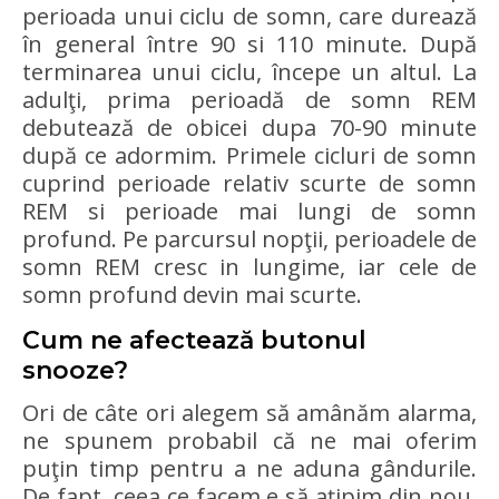
perioada unui ciclu de somn, care durează
în general între 90 si 110 minute. După
terminarea unui ciclu, începe un altul. La
adulţi, prima perioadă de somn REM
debutează de obicei dupa 70-90 minute
după ce adormim. Primele cicluri de somn
cuprind perioade relativ scurte de somn
REM si perioade mai lungi de somn
profund. Pe parcursul nopţii, perioadele de
somn REM cresc in lungime, iar cele de
somn profund devin mai scurte.
Cum ne afectează butonul
snooze?
Ori de câte ori alegem să amânăm alarma,
ne spunem probabil că ne mai oferim
puţin timp pentru a ne aduna gândurile.
De fapt, ceea ce facem e să aţipim din nou.