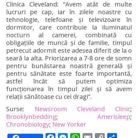
Clinica Cleveland: “Avem atât de multe
lucruri pe cap, iar în zilele noastre cu
tehnologie, telefoane și televizoare în
dormitor, care contribuie la iluminatul
nocturn al camerei, combinată cu
obligațiile de muncă și de familie, timpul
petrecut adormit este adesea diferit de la o
seară la alta. Priorizarea a 7-8 ore de somn
pentru bunăstarea noastră generală și
pentru sănătate este foarte importantă,
astfel încât să putem optimiza
funcționarea în timpul zilei și să avem
relații sănătoase cu cei dragi”.
Surse:
Newsroom Cleveland Clinic
;
Brooklynbedding
;
Amerisleep
;
Chronobiology
;
New Yorker
Facebook
Messenger
WhatsApp
Email
Copy
Sha