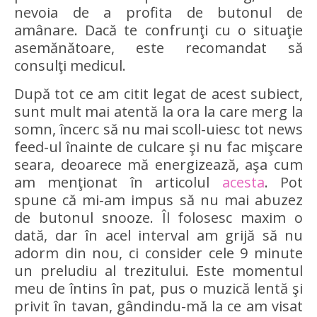
nevoia de a profita de butonul de
amânare. Dacă te confrunţi cu o situaţie
asemănătoare, este recomandat să
consulţi medicul.
După tot ce am citit legat de acest subiect,
sunt mult mai atentă la ora la care merg la
somn, încerc să nu mai scoll-uiesc tot news
feed-ul înainte de culcare şi nu fac mişcare
seara, deoarece mă energizează, aşa cum
am menţionat în articolul
acesta
. Pot
spune că mi-am impus să nu mai abuzez
de butonul snooze. Îl folosesc maxim o
dată, dar în acel interval am grijă să nu
adorm din nou, ci consider cele 9 minute
un preludiu al trezitului. Este momentul
meu de întins în pat, pus o muzică lentă şi
privit în tavan, gândindu-mă la ce am visat