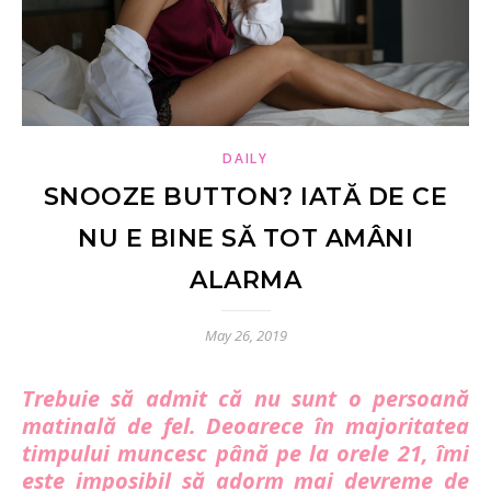
DAILY
SNOOZE BUTTON? IATĂ DE CE
NU E BINE SĂ TOT AMÂNI
ALARMA
May 26, 2019
Trebuie să admit că nu sunt o persoană
matinală de fel. Deoarece în majoritatea
timpului muncesc până pe la orele 21, îmi
este imposibil să adorm mai devreme de