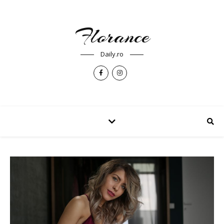
Florance
Daily.ro