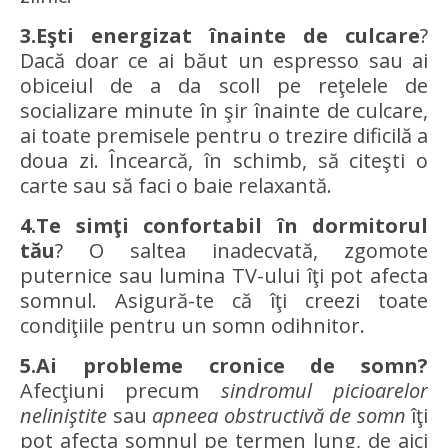
3.Eşti energizat înainte de culcare
?
Dacă doar ce ai băut un espresso sau ai
obiceiul de a da scoll pe reţelele de
socializare minute în şir înainte de culcare,
ai toate premisele pentru o trezire dificilă a
doua zi. Încearcă, în schimb, să citeşti o
carte sau să faci o baie relaxantă.
4.Te simţi confortabil în dormitorul
tău
? O saltea inadecvată, zgomote
puternice sau lumina TV-ului îţi pot afecta
somnul. Asigură-te că îţi creezi toate
condiţiile pentru un somn odihnitor.
5.Ai probleme cronice de somn?
Afecţiuni precum
sindromul picioarelor
neliniştite
sau
apneea obstructivă de somn
îţi
pot afecta somnul pe termen lung, de aici