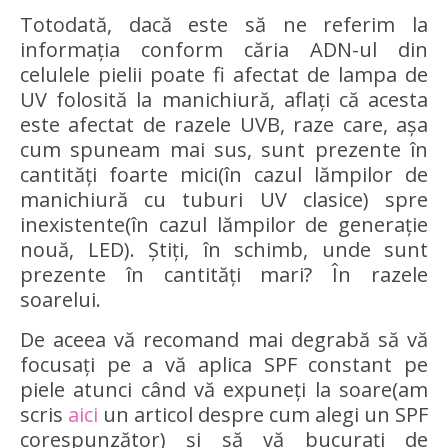
Totodată, dacă este să ne referim la
informația conform căria ADN-ul din
celulele pielii poate fi afectat de lampa de
UV folosită la manichiură, aflați că acesta
este afectat de razele UVB, raze care, așa
cum spuneam mai sus, sunt prezente în
cantități foarte mici(în cazul lămpilor de
manichiură cu tuburi UV clasice) spre
inexistente(în cazul lămpilor de generație
nouă, LED). Știți, în schimb, unde sunt
prezente în cantități mari? În razele
soarelui.
De aceea vă recomand mai degrabă să vă
focusați pe a vă aplica SPF constant pe
piele atunci când vă expuneți la soare(am
scris
aici
un articol despre cum alegi un SPF
corespunzător) și să vă bucurați de