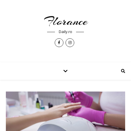
Florance
Daily.ro