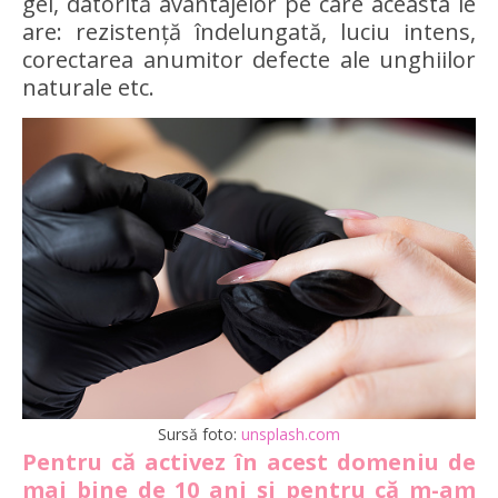
gel, datorită avantajelor pe care aceasta le
are: rezistență îndelungată, luciu intens,
corectarea anumitor defecte ale unghiilor
naturale etc.
Sursă foto:
unsplash.com
Pentru că activez în acest domeniu de
mai bine de 10 ani și pentru că m-am