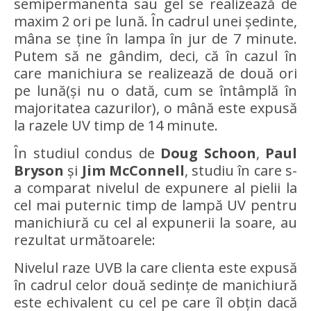
semipermanenta sau gel se realizează de
maxim 2 ori pe lună. În cadrul unei ședinte,
mâna se ține în lampa în jur de 7 minute.
Putem să ne gândim, deci, că în cazul în
care manichiura se realizează de două ori
pe lună(și nu o dată, cum se întâmplă în
majoritatea cazurilor), o mână este expusă
la razele UV timp de 14 minute.
În studiul condus de
Doug Schoon
,
Paul
Bryson
și
Jim McConnell
, studiu în care s-
a comparat nivelul de expunere al pielii la
cel mai puternic timp de lampă UV pentru
manichiură cu cel al expunerii la soare, au
rezultat următoarele:
Nivelul raze UVB la care clienta este expusă
în cadrul celor două sedințe de manichiură
este echivalent cu cel pe care îl obțin dacă