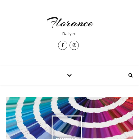
Florance
Daily.ro