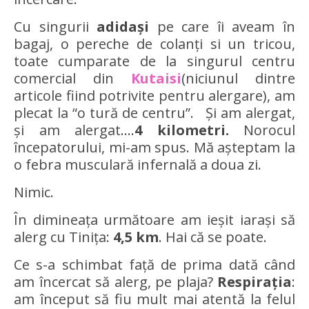
Cu singurii
adidași
pe care îi aveam în
bagaj, o pereche de colanți si un tricou,
toate cumparate de la singurul centru
comercial din
Kutaisi
(niciunul dintre
articole fiind potrivite pentru alergare), am
plecat la “o tură de centru”. Și am alergat,
și am alergat….
4 kilometri.
Norocul
începatorului, mi-am spus. Mă așteptam la
o febra musculară infernală a doua zi.
Nimic.
În dimineața următoare am ieșit iarași să
alerg cu Tinița:
4,5 km
. Hai că se poate.
Ce s-a schimbat față de prima dată când
am încercat să alerg, pe plaja?
Respirația
:
am început să fiu mult mai atentă la felul