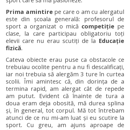
sport care să mă pasioneze.
Prima amintire
pe care o am cu alergatul
este din școala generală: profesorul de
sport a organizat o mică
competiție
pe
clase, la care participau obligatoriu toți
elevii care nu erau scutiți de la
Educație
fizică
.
Cateva obiecte erau puse ca obstacole ce
trebuiau ocolite pentru a nu fi descalificați,
iar noi trebuia să alergăm 3 ture în curtea
scolii. Îmi amintesc că, din dorința de a
termina rapid, am alergat cât de repede
am putut. Evident că înainte de tura a
doua eram deja obosită, mă durea splina
și, în general, tot corpul. Mă tot întrebam
atunci de ce nu mi-am luat și eu scutire la
sport. Cu greu, am ajuns aproape de