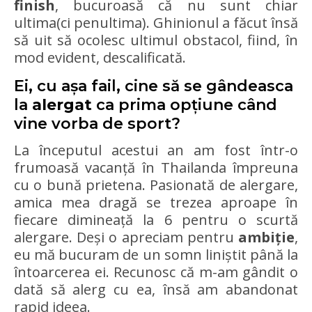
finish
, bucuroasă că nu sunt chiar
ultima(ci penultima). Ghinionul a făcut însă
să uit să ocolesc ultimul obstacol, fiind, în
mod evident, descalificată.
Ei, cu așa fail, cine să se gândeasca
la
alergat
ca prima opțiune când
vine vorba de sport?
La începutul acestui an am fost într-o
frumoasă vacanță în Thailanda împreuna
cu o bună prietena. Pasionată de alergare,
amica mea dragă se trezea aproape în
fiecare dimineață la 6 pentru o scurtă
alergare. Deși o apreciam pentru
ambiție
,
eu mă bucuram de un somn liniștit până la
întoarcerea ei. Recunosc că m-am gândit o
dată să alerg cu ea, însă am abandonat
rapid ideea.