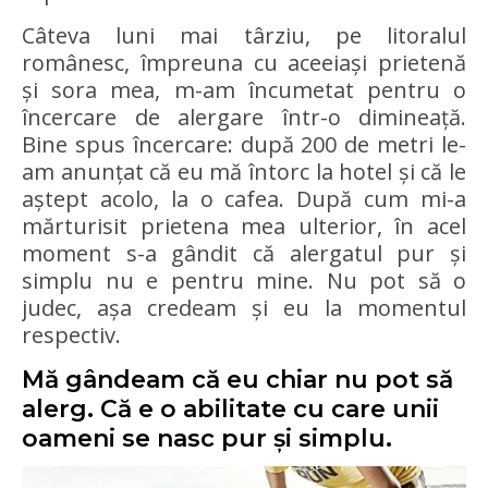
Câteva luni mai târziu, pe litoralul
românesc, împreuna cu aceeiași prietenă
și sora mea, m-am încumetat pentru o
încercare de alergare într-o dimineață.
Bine spus încercare: după 200 de metri le-
am anunțat că eu mă întorc la hotel și că le
aștept acolo, la o cafea. După cum mi-a
mărturisit prietena mea ulterior, în acel
moment s-a gândit că alergatul pur și
simplu nu e pentru mine. Nu pot să o
judec, așa credeam și eu la momentul
respectiv.
Mă gândeam că eu chiar nu pot să
alerg. Că e o abilitate cu care unii
oameni se nasc pur și simplu.