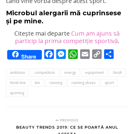
când vine vorba despre acest sport.
Microbul alergarii mă cuprinsese
și pe mine
.
Citește mai departe
Cum am ajuns să
particip la prima competiție sportivă
.
Facebook
Messenger
WhatsApp
Email
Copy
Sha
Share
Link
ambition
competition
energy
equipment
finish
finish line
km
running
running shoes
sport
sporting
PREVIOUS
BEAUTY TRENDS 2019: CE SE POARTĂ ANUL
ACESTA