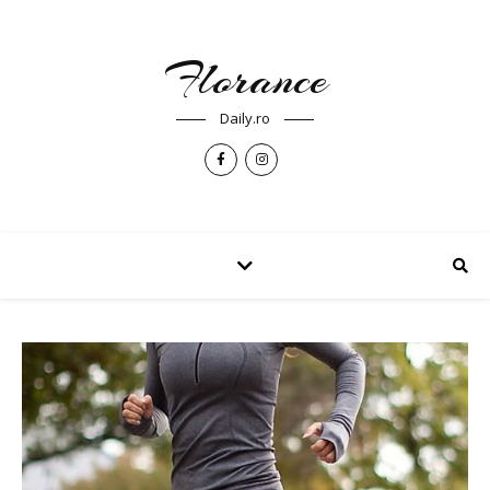
Florance
Daily.ro