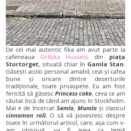
De cel mai autentic fika am avut parte la
cafeneaua
Grilska Hussets
din
piața
Stortorget
, situată chiar în
Gamla Stan
.
Găsești acolo personal amabil, ceai și cafea
bune și oricare dintre deserturile
tradiționale, toate proaspete. Eu am fost
fericită să găsesc
Princess cake
, ceva ce am
căutat încă de când am ajuns în Stockholm.
Mai e de încercat
Semla
,
Mumla
și clasicul
cinnamon roll
. O să vă povestesc despre
toate în următorul articol, care, așa cum v-
am obișnuit, va fi avea ca temă