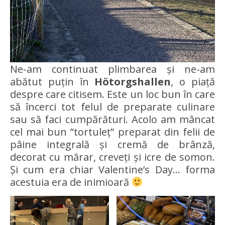
Ne-am continuat plimbarea și ne-am
abătut puțin în
Hötorgshallen
, o piață
despre care citisem. Este un loc bun în care
să încerci tot felul de preparate culinare
sau să faci cumpărături. Acolo am mâncat
cel mai bun ”tortuleț” preparat din felii de
pâine integrală și cremă de brânză,
decorat cu mărar, creveți și icre de somon.
Și cum era chiar Valentine’s Day… forma
acestuia era de inimioară