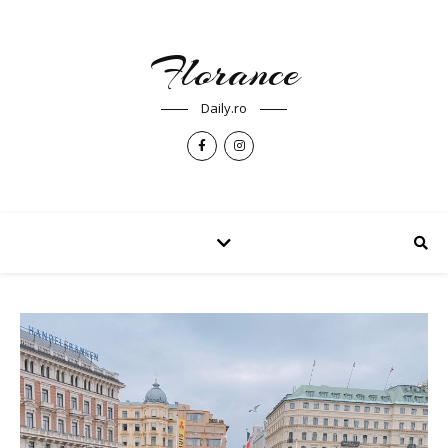
Florance
Daily.ro