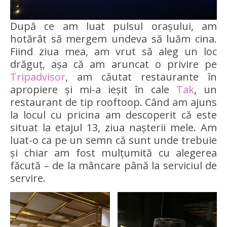
După ce am luat pulsul orașului, am
hotărât să mergem undeva să luăm cina.
Fiind ziua mea, am vrut să aleg un loc
drăguț, așa că am aruncat o privire pe
Tripadvisor
, am căutat restaurante în
apropiere și mi-a ieșit în cale
Tak
, un
restaurant de tip rooftoop. Când am ajuns
la locul cu pricina am descoperit că este
situat la etajul 13, ziua nașterii mele. Am
luat-o ca pe un semn că sunt unde trebuie
și chiar am fost mulțumită cu alegerea
făcută – de la mâncare până la serviciul de
servire.