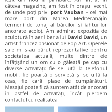
câteva magazine, am fost în orașul vechi,
de unde poți privi
port Vauban
– cel mai
mare port din Marea Mediterană(în
termeni de tonaj al bărcilor și iahturilor
ancorate acolo). Am admirat expoziția de
sculptură în aer liber a lui
David David
, un
artist francez pasionat de Pop Art. Operele
sale mi s-au părut reprezentative pentru
societatea actuală, multe dintre ele
înfățișând un om cu o găleată pe cap cu
diverse activități: fie se uită la telefonul
mobil, fie poartă o servietă și se uită la
ceas, fie cară plase de cumpărături.
Mesajul poate fi că suntem atât de ancorați
în astfel de activități, încât pierdem
contactul cu realitatea.