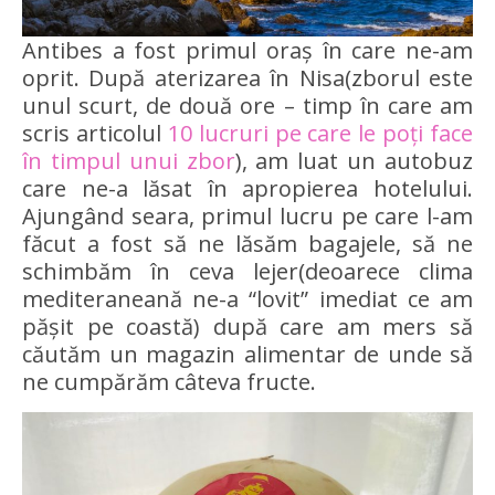
Antibes a fost primul oraș în care ne-am
oprit. După aterizarea în Nisa(zborul este
unul scurt, de două ore – timp în care am
scris articolul
10 lucruri pe care le poți face
în timpul unui zbor
), am luat un autobuz
care ne-a lăsat în apropierea hotelului.
Ajungând seara, primul lucru pe care l-am
făcut a fost să ne lăsăm bagajele, să ne
schimbăm în ceva lejer(deoarece clima
mediteraneană ne-a “lovit” imediat ce am
pășit pe coastă) după care am mers să
căutăm un magazin alimentar de unde să
ne cumpărăm câteva fructe.