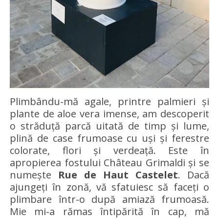
Plimbându-mă agale, printre palmieri și
plante de aloe vera imense, am descoperit
o străduță parcă uitată de timp și lume,
plină de case frumoase cu uși și ferestre
colorate, flori și verdeață. Este în
apropierea fostului Château Grimaldi și se
numește
Rue de Haut Castelet
. Dacă
ajungeți în zonă, vă sfatuiesc să faceți o
plimbare într-o după amiază frumoasă.
Mie mi-a rămas întipărită în cap, mă