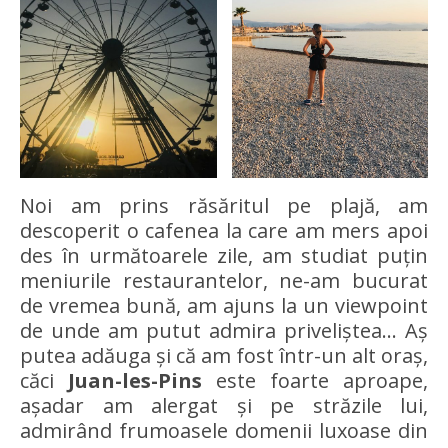
Noi am prins răsăritul pe plajă, am
descoperit o cafenea la care am mers apoi
des în următoarele zile, am studiat puțin
meniurile restaurantelor, ne-am bucurat
de vremea bună, am ajuns la un viewpoint
de unde am putut admira priveliștea… Aș
putea adăuga și că am fost într-un alt oraș,
căci
Juan-les-Pins
este foarte aproape,
așadar am alergat și pe străzile lui,
admirând frumoasele domenii luxoase din