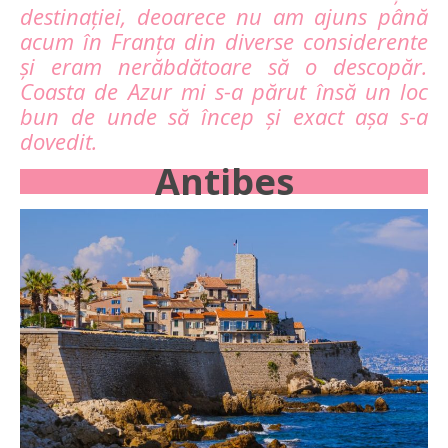
destinației, deoarece nu am ajuns până
acum în Franța din diverse considerente
și eram nerăbdătoare să o descopăr.
Coasta de Azur mi s-a părut însă un loc
bun de unde să încep și exact așa s-a
dovedit.
Antibes