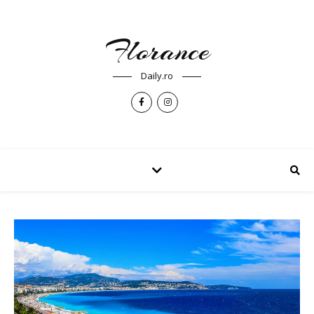
Florance
Daily.ro