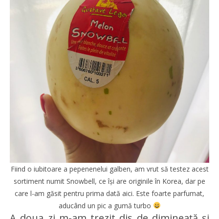
Fiind o iubitoare a pepenenelui galben, am vrut să testez acest
sortiment numit Snowbell, ce își are originile în Korea, dar pe
care l-am găsit pentru prima dată aici. Este foarte parfumat,
aducând un pic a gumă turbo
A doua zi m-am trezit dis de dimineață și