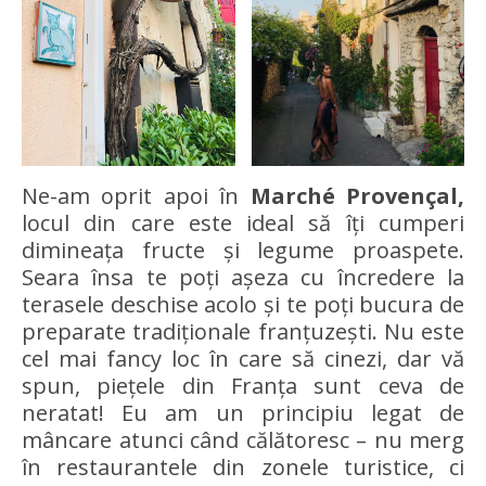
Ne-am oprit apoi în
Marché Provençal,
locul din care este ideal să îți cumperi
dimineața fructe și legume proaspete.
Seara însa te poți așeza cu încredere la
terasele deschise acolo și te poți bucura de
preparate tradiționale franțuzești. Nu este
cel mai fancy loc în care să cinezi, dar vă
spun, piețele din Franța sunt ceva de
neratat! Eu am un principiu legat de
mâncare atunci când călătoresc – nu merg
în restaurantele din zonele turistice, ci