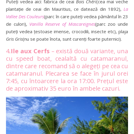
Puteți vedea aici: fabrica de ceai
Bois Chéri
(cea mai veche
plantație de ceai din Mauritius, ce datează din 1892),
La
Vallee Des Couleurs
(parc în care puteți vedea pământul în 23
de culori),
Vanilla Reserve of Mascareignes
(parc zoo unde
puteți vedea țestoase imense, crocodili, insecte etc), plaja
Gris Gris
(nu se poate înota, sunt curenți foarte puternici).
4.
Ile aux Cerfs
– există două variante, una
cu speed boat, cealaltă cu catamaranul,
dintre care recomand să o alegeți pe cea cu
catamaranul. Plecarea se face în jurul orei
7:45, cu întoarcere la ora 17:00. Prețul este
de aproximativ 35 euro în ambele cazuri.