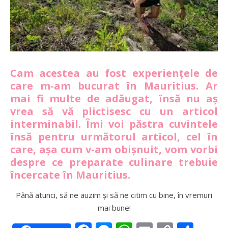
Cam acestea au fost experiențele de
care m-am bucurat în Mauritius. Ar
mai fi multe de adăugat, însă nu aș
vrea să vă plictisesc cu un articol
interminabil. Îmi voi păstra cuvintele
însă pentru următorul articol, cel în
care, așa cum v-am obișnuit, vom vorbi
despre ce preparate culinare trebuie
încercate în Mauritius.
Până atunci, să ne auzim și să ne citim cu bine, în vremuri
mai bune!