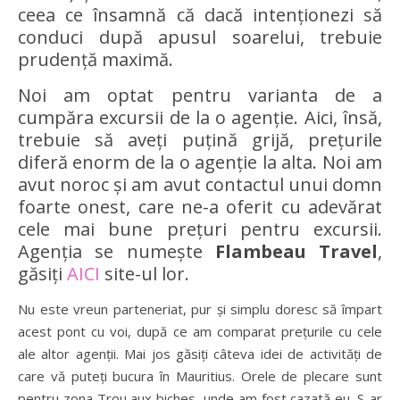
ceea ce însamnă că dacă intenționezi să
conduci după apusul soarelui, trebuie
prudență maximă.
Noi am optat pentru varianta de a
cumpăra excursii de la o agenție. Aici, însă,
trebuie să aveți puțină grijă, prețurile
diferă enorm de la o agenție la alta. Noi am
avut noroc și am avut contactul unui domn
foarte onest, care ne-a oferit cu adevărat
cele mai bune prețuri pentru excursii.
Agenția se numește
Flambeau Travel
,
găsiți
AICI
site-ul lor.
Nu este vreun parteneriat, pur și simplu doresc să împart
acest pont cu voi, după ce am comparat prețurile cu cele
ale altor agenții. Mai jos găsiți câteva idei de activități de
care vă puteți bucura în Mauritius. Orele de plecare sunt
pentru zona Trou aux biches, unde am fost cazată eu. S-ar