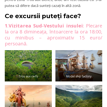
putea să difere dacă sunteți cazați în altă zonă.
Ce excursii puteți face?
1
.
Vizitarea Sud-Vestului insulei
: Plecare
la ora 8 dimineața, întoarcere la ora 18:00,
cu minibus – aproximativ 15 euro/
persoană.
Trou aux cerfs
Model ship factory