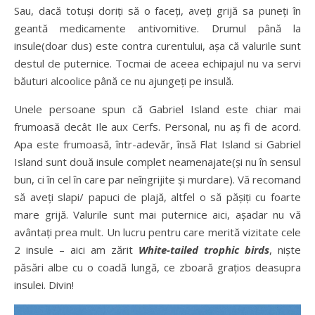
Sau, dacă totuși doriți să o faceți, aveți grijă sa puneți în
geantă medicamente antivomitive. Drumul până la
insule(doar dus) este contra curentului, așa că valurile sunt
destul de puternice. Tocmai de aceea echipajul nu va servi
băuturi alcoolice până ce nu ajungeți pe insulă.
Unele persoane spun că Gabriel Island este chiar mai
frumoasă decât Ile aux Cerfs. Personal, nu aș fi de acord.
Apa este frumoasă, într-adevăr, însă Flat Island si Gabriel
Island sunt două insule complet neamenajate(și nu în sensul
bun, ci în cel în care par neîngrijite și murdare). Vă recomand
să aveți slapi/ papuci de plajă, altfel o să pășiți cu foarte
mare grijă. Valurile sunt mai puternice aici, așadar nu vă
avântați prea mult. Un lucru pentru care merită vizitate cele
2 insule – aici am zărit
White-tailed trophic birds
, niște
păsări albe cu o coadă lungă, ce zboară grațios deasupra
insulei. Divin!