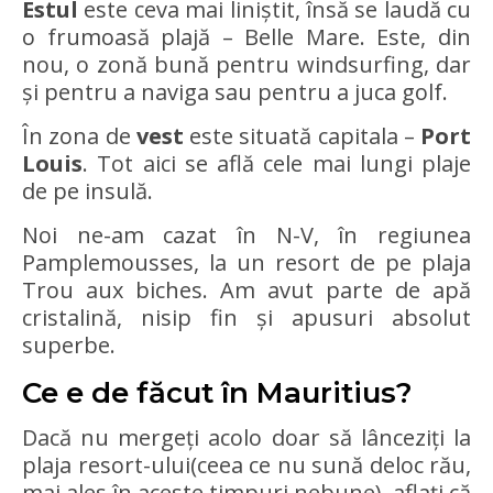
Estul
este ceva mai liniștit, însă se laudă cu
o frumoasă plajă – Belle Mare. Este, din
nou, o zonă bună pentru windsurfing, dar
și pentru a naviga sau pentru a juca golf.
În zona de
vest
este situată capitala –
Port
Louis
. Tot aici se află cele mai lungi plaje
de pe insulă.
Noi ne-am cazat în N-V, în regiunea
Pamplemousses, la un resort de pe plaja
Trou aux biches. Am avut parte de apă
cristalină, nisip fin și apusuri absolut
superbe.
Ce e de făcut în Mauritius?
Dacă nu mergeți acolo doar să lânceziți la
plaja resort-ului(ceea ce nu sună deloc rău,
mai ales în aceste timpuri nebune), aflați că