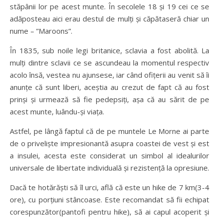
stăpânii lor pe acest munte. În secolele 18 și 19 cei ce se
adăposteau aici erau destul de mulți și căpătaseră chiar un
nume – ”Maroons”.
În 1835, sub noile legi britanice, sclavia a fost abolită. La
mulți dintre sclavii ce se ascundeau la momentul respectiv
acolo însă, vestea nu ajunsese, iar când ofițerii au venit să îi
anunțe că sunt liberi, aceștia au crezut de fapt că au fost
prinși și urmează să fie pedepsiți, așa că au sărit de pe
acest munte, luându-și viața.
Astfel, pe lângă faptul că de pe muntele Le Morne ai parte
de o priveliște impresionantă asupra coastei de vest și est
a insulei, acesta este considerat un simbol al idealurilor
universale de libertate individuală și rezistență la opresiune.
Dacă te hotărăști să îl urci, află că este un hike de 7 km(3-4
ore), cu porțiuni stâncoase. Este recomandat să fii echipat
corespunzător(pantofi pentru hike), să ai capul acoperit și