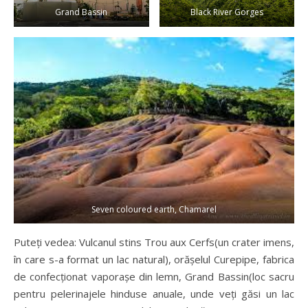
Grand Bassin
Black River Gorges
Seven coloured earth, Chamarel
Puteți vedea: Vulcanul stins Trou aux Cerfs(un crater imens,
în care s-a format un lac natural), orășelul Curepipe, fabrica
de confecționat vaporașe din lemn, Grand Bassin(loc sacru
pentru pelerinajele hinduse anuale, unde veți găsi un lac