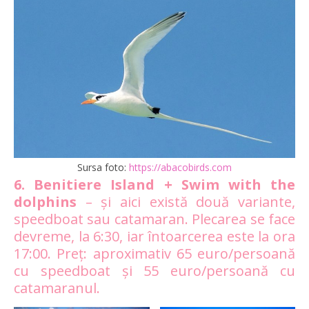
Sursa foto:
https://abacobirds.com
6. Benitiere Island + Swim with the
dolphins
– și aici există două variante,
speedboat sau catamaran. Plecarea se face
devreme, la 6:30, iar întoarcerea este la ora
17:00. Preț: aproximativ 65 euro/persoană
cu speedboat și 55 euro/persoană cu
catamaranul.