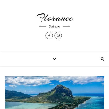
Florance
Daily.ro