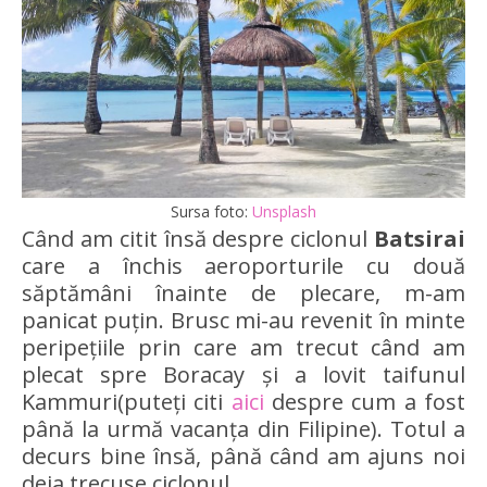
Sursa foto:
Unsplash
Când am citit însă despre ciclonul
Batsirai
care a închis aeroporturile cu două
săptămâni înainte de plecare, m-am
panicat puțin. Brusc mi-au revenit în minte
peripețiile prin care am trecut când am
plecat spre Boracay și a lovit taifunul
Kammuri(puteți citi
aici
despre cum a fost
până la urmă vacanța din Filipine). Totul a
decurs bine însă, până când am ajuns noi
deja trecuse ciclonul.