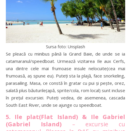
Sursa foto: Unsplash
Se pleacă cu minibus până la Grand Baie, de unde se ia
catamaranul/speedboat. Urmează vizitarea Ile aux Cerfs,
una dintre cele mai frumoase insule nelocuite(cea mai
frumoasă, aș spune eu). Puteți sta la plajă, face snorkeling,
parasailing. Masa, ce constă în gratar cu pui și pește, orez,
salată plus băuturile(apă, sprite/cola, rom local) sunt incluse
în prețul excursiei. Puteți vedea, de asemenea, cascada
South East River, unde se ajunge cu speedboat.
5. Ile plat(Flat Island) & Ile Gabriel
(Gabriel Island)
– excursie cu