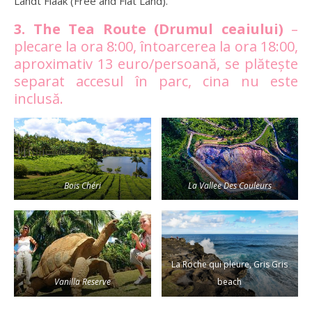
Landt Flaak (Free and Flat Land).
3. The Tea Route (Drumul ceaiului)
–
plecare la ora 8:00, întoarcerea la ora 18:00,
aproximativ 13 euro/persoană, se plătește
separat accesul în parc, cina nu este
inclusă.
Bois Chéri
La Vallee Des Couleurs
La Roche qui pleure, Gris Gris
Vanilla Reserve
beach