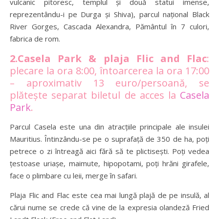
vulcanic pitoresc, templul și două statui imense,
reprezentându-i pe Durga și Shiva), parcul național Black
River Gorges, Cascada Alexandra, Pământul în 7 culori,
fabrica de rom.
2.Casela Park & plaja Flic and Flac
:
plecare la ora 8:00, întoarcerea la ora 17:00
– aproximativ 13 euro/persoană, se
plătește separat biletul de acces la
Casela
Park
.
Parcul Casela este una din atracțiile principale ale insulei
Mauritius. Întinzându-se pe o suprafață de 350 de ha, poți
petrece o zi întreagă aici fără să te plictisești. Poți vedea
țestoase uriașe, maimute, hipopotami, poți hrăni girafele,
face o plimbare cu leii, merge în safari.
Plaja Flic and Flac este cea mai lungă plajă de pe insulă, al
cărui nume se crede că vine de la expresia olandeză Fried