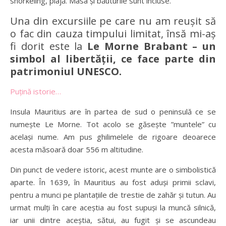
snorkeling, plajă. Masa și băuturile sunt incluse.
Una din excursiile pe care nu am reușit să
o fac din cauza timpului limitat, însă mi-aș
fi dorit este la
Le Morne Brabant – un
simbol al libertății, ce face parte din
patrimoniul UNESCO.
Puțină istorie…
Insula Mauritius are în partea de sud o peninsulă ce se
numește Le Morne. Tot acolo se găsește ”muntele” cu
același nume. Am pus ghilimelele de rigoare deoarece
acesta măsoară doar 556 m altitudine.
Din punct de vedere istoric, acest munte are o simbolistică
aparte. În 1639, în Mauritius au fost aduși primii sclavi,
pentru a munci pe plantațiile de trestie de zahăr și tutun. Au
urmat mulți în care aceștia au fost supuși la muncă silnică,
iar unii dintre aceștia, sătui, au fugit și se ascundeau