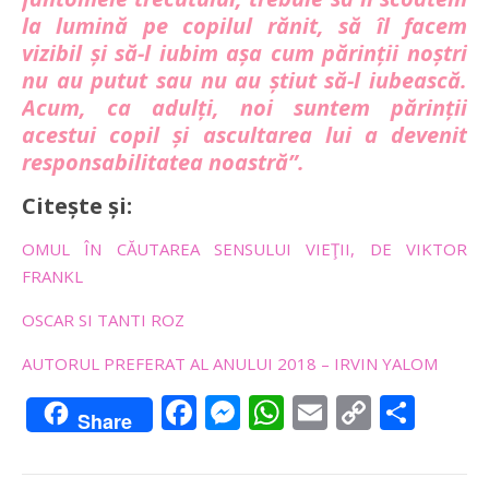
la lumină pe copilul rănit, să îl facem
vizibil și să-l iubim așa cum părinții noștri
nu au putut sau nu au știut să-l iubească.
Acum, ca adulți, noi suntem părinții
acestui copil și ascultarea lui a devenit
responsabilitatea noastră”.
Citește și:
OMUL ÎN CĂUTAREA SENSULUI VIEŢII, DE VIKTOR
FRANKL
OSCAR SI TANTI ROZ
AUTORUL PREFERAT AL ANULUI 2018 – IRVIN YALOM
Facebook
Messenger
WhatsApp
Email
Copy
Sha
Share
Link