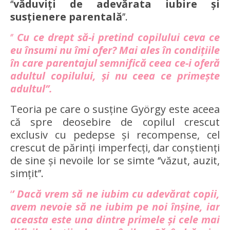
‘’
văduviți de adevărata iubire și
susțienere parentală
’’.
‘’
Cu ce drept să-i pretind copilului ceva ce
eu însumi nu îmi ofer? Mai ales în condițiile
în care parentajul semnifică ceea ce-i oferă
adultul copilului, și nu ceea ce primește
adultul’’.
Teoria pe care o susține György este aceea
că spre deosebire de copilul crescut
exclusiv cu pedepse și recompense, cel
crescut de părinți imperfecți, dar conștienți
de sine și nevoile lor se simte ‘’văzut, auzit,
simțit’’.
‘
’ Dacă vrem să ne iubim cu adevărat copii,
avem nevoie să ne iubim pe noi înșine, iar
aceasta este una dintre primele și cele mai