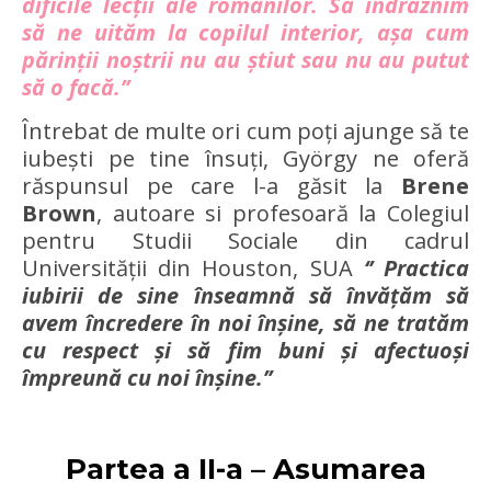
dificile lecții ale românilor. Să îndrăznim
să ne uităm la copilul interior, așa cum
părinții noștrii nu au știut sau nu au putut
să o facă.’’
Întrebat de multe ori cum poți ajunge să te
iubești pe tine însuți, György ne oferă
răspunsul pe care l-a găsit la
Brene
Brown
, autoare si profesoară la Colegiul
pentru Studii Sociale din cadrul
Universității din Houston, SUA
‘’ Practica
iubirii de sine înseamnă să învățăm să
avem încredere în noi înșine, să ne tratăm
cu respect și să fim buni și afectuoși
împreună cu noi înșine.’’
Partea a II-a – Asumarea