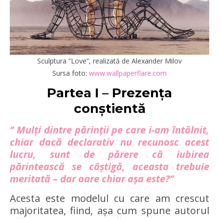
Sculptura ”Love”, realizată de Alexander Milov
Sursa foto:
www.wallpaperflare.com
Partea I – Prezența
conștientă
‘’ Mulți dintre părinții pe care i-am întâlnit,
chiar dacă declarativ nu recunosc acest
lucru, sunt de părere că iubirea
părintească se câștigă, aceasta trebuie
meritată – dar oare chiar așa este?’’
Acesta este modelul cu care am crescut
majoritatea, fiind, așa cum spune autorul