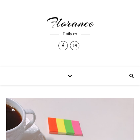
Florance
Daily.ro